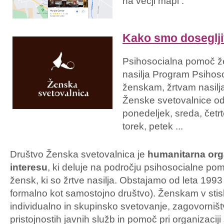
na večji mapi .
Kako smo doseglj
Psihosocialna pomoč ž
nasilja Program Psiho
ženskam, žrtvam nasilja 
Ženske svetovalnice odv
ponedeljek, sreda, četrt
torek, petek ...
Društvo Ženska svetovalnica je
humanitarna org
interesu
, ki deluje na področju psihosocialne p
žensk, ki so žrtve nasilja. Obstajamo od leta 1993
formalno kot samostojno društvo). Ženskam v sti
individualno in skupinsko svetovanje, zagovorništ
pristojnostih javnih služb in pomoč pri organizaciji