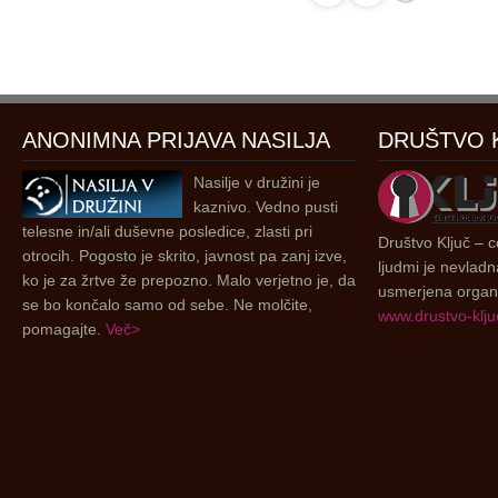
ANONIMNA PRIJAVA NASILJA
DRUŠTVO 
Nasilje v družini je
kaznivo. Vedno pusti
telesne in/ali duševne posledice, zlasti pri
Društvo Ključ – ce
otrocih. Pogosto je skrito, javnost pa zanj izve,
ljudmi je nevladn
ko je za žrtve že prepozno. Malo verjetno je, da
usmerjena organi
se bo končalo samo od sebe. Ne molčite,
www.drustvo-kljuc
pomagajte.
Več>