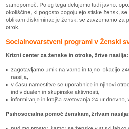
samopomoč. Poleg tega delujemo tudi javno: op
okoliščine, ki pogosto pogojujejo stiske žensk, se 
oblikam diskriminacije žensk, se zavzemamo za pr
otrok.
Socialnovarstveni programi v Ženski sv
Krizni center za ženske in otroke, žrtve nasilja:
zagotavljamo umik na varno in tajno lokacijo 24
nasilja,
v času namestitve se uporabnice in njihovi otroci
individualen in skupinske aktivnosti,
informiranje in krajša svetovanja 24 ur dnevno, v
Psihosocialna pomoč ženskam, žrtvam nasilja
nudimo prostor, kamor se ženske v stiski lahko