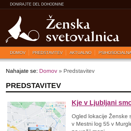
DONIRAJTE DEL DOHODNINE
DOMOV
PREDSTAVITEV
AKTUALNO
PSIHOSOCIALN
Nahajate se:
Domov
» Predstavitev
PREDSTAVITEV
Kje v Ljubljani sm
Ogled lokacije Ženske 
v Mestni log 55 v Murgl