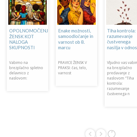
OPOLNOMOČENJE
Enake možnosti,
Tiha kontrola:
samoodločanje in
razumevanje
ŽENSK KOT
čustvenega
NALOGA
varnost ob 8.
SKUPNOSTI
marcu
nasilja v odnos
Vabimo na
PRAVICE ŽENSK V
Vljudno vas vab
brezplačno spletno
PRAKSI: čas, telo,
na brezplačno
delavnico z
varnost
predavanje z
naslovom:
naslovom "Tiha
kontrola:
razumevanje
čustvenega n