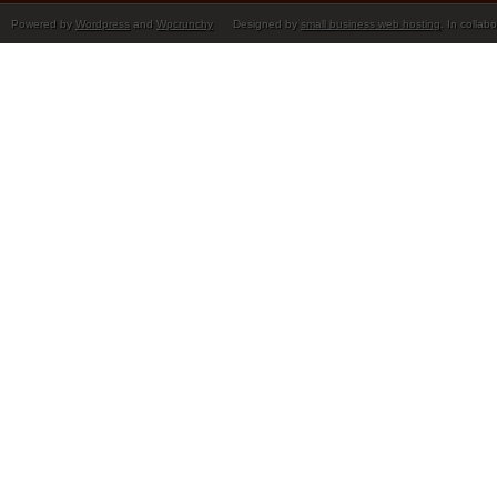
Powered by
Wordpress
and
Wpcrunchy
Designed by
small business web hosting
. In collab