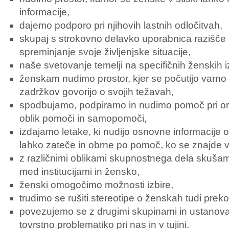
informacije,
dajemo podporo pri njihovih lastnih odločitvah,
skupaj s strokovno delavko uporabnica razišče
spreminjanje svoje življenjske situacije,
naše svetovanje temelji na specifičnih ženskih 
ženskam nudimo prostor, kjer se počutijo varno 
zadržkov govorijo o svojih težavah,
spodbujamo, podpiramo in nudimo pomoč pri orga
oblik pomoči in samopomoči,
izdajamo letake, ki nudijo osnovne informacije
lahko zateče in obrne po pomoč, ko se znajde v 
z različnimi oblikami skupnostnega dela skušam
med institucijami in žensko,
ženski omogočimo možnosti izbire,
trudimo se rušiti stereotipe o ženskah tudi preko
povezujemo se z drugimi skupinami in ustanovam
tovrstno problematiko pri nas in v tujini.