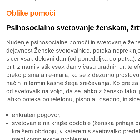
Oblike pomoči
Psihosocialno svetovanje ženskam, žrt
Nudenje psihosocialne pomoči in svetovanje žen
dejavnost Ženske svetovalnice, poteka neprekinjen
sicer vsak delovni dan (od ponedeljka do petka)
priti z nami v stik vsak dan v času uradnih ur, tele
preko pisma ali e-maila, ko se z dežurno prostovo
način in termin kasnejšega srečevanja. Ko gre za k
od svetovalk na voljo, da se lahko z žensko takoj
lahko poteka po telefonu, pisno ali osebno, in sice
enkraten pogovor,
svetovanje na krajše obdobje (ženska prihaja 
krajšem obdobju, v katerem s svetovalko predel
manj kompleksne probleme),