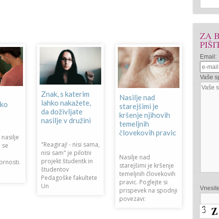
ZA 
PIŠI
Email:
Vaše sp
Znak, s katerim
Nasilje nad
RECI 
lahko nakažete,
ško
starejšimi je
– PRI
da doživljate
kršenje njihovih
EKIPI
nasilje v družini
temeljnih
NENAS
človekovih pravic
nasilje
"Reagiraj! - nisi sama,
i se
Ob po
nisi sam" je pilotni
podpor
Nasilje nad
projekt študentk in
rnosti.
sofinan
starejšimi je kršenje
študentov
MDDSZE
temeljnih človekovih
Pedagoške fakultete
smo v s
pravic. Poglejte si
Un
Vnesit
General
prispevek na spodnji
upravo
povezavi:
Ključ –