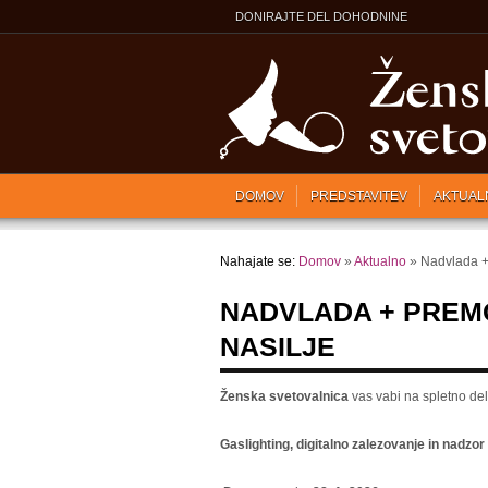
DONIRAJTE DEL DOHODNINE
DOMOV
PREDSTAVITEV
AKTUAL
Nahajate se:
Domov
»
Aktualno
» Nadvlada +
NADVLADA + PREM
NASILJE
Ženska svetovalnica
vas vabi na spletno de
Gaslighting, digitalno zalezovanje in nadzor