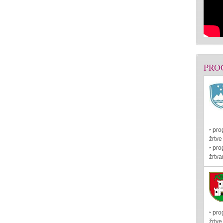
PRO
‣ pro
žrtve
‣ pr
žrtva
‣ pro
žrtve