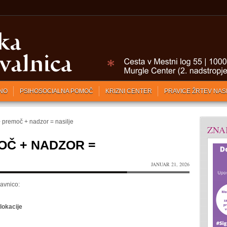
NO
PSIHOSOCIALNA POMOČ
KRIZNI CENTER
PRAVICE ŽRTEV NAS
 premoč + nadzor = nasilje
ZNA
OČ + NADZOR =
JANUAR 21, 2026
lavnico:
 lokacije