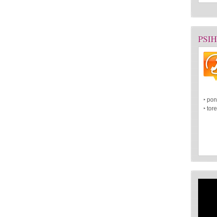
PSI
‣ pon
‣ tor