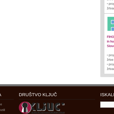
‣ pr
žrtva
FIHO 
in hu
Slove
‣ pro
žrtve
‣ pr
žrtva
A
DRUŠTVO KLJUČ
ISKAL
je
usti