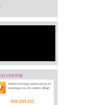
ZNI CENTER
Telefon kriznega centra vam je na
razpolago
vse dni v tednu,
24 ur:
031 233 211