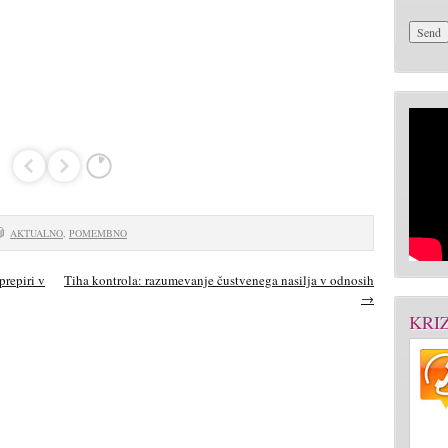
AKTUALNO
,
POMEMBNO
prepiri v
Tiha kontrola: razumevanje čustvenega nasilja v odnosih
→
KRI