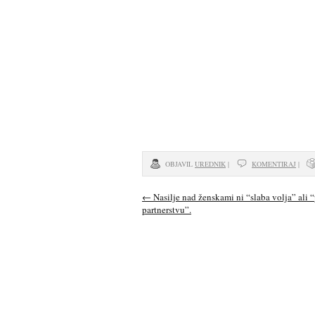
Vabimo vas na
brezplačno spletno
delavnico, kjer bomo
raziskovali eno od
perečih tem
sodobnih o
OBJAVIL
UREDNIK
|
KOMENTIRAJ
|
←
Nasilje nad ženskami ni “slaba volja” ali “
partnerstvu”.