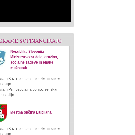
GRAME SOFINANCIRAJO
Republika Slovenija
Ministrstvo za delo, družino,
socialne zadeve in enake
možnosti:
gram Krizni center za ženske in otroke,
 nasilja
ogram Psihosocialna pomoč ženskam,
m nasilja
Mestna občina Ljubljana
gram Krizni center za ženske in otroke,
 nasilja