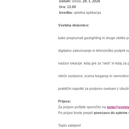
Datum:
sreda,
28. 1. 2026
Ura:
12.00
Izvedba:
spletna aplikacija
Vsebina delavnice:
kako prepoznati gaslighting in druge oblike p
digitalno zalezovanje in tehnološko podprti 
nadzor lokacije: kdaj gre za “skrb” in kdaj za 
rdeče zastavice, ocena tveganja in varnostno
praktični napotki za podporo osebam z izkušn
Prijava:
Za prijavo pošljite sporočilo na
tanja@svetov
Po prijavi boste prejeli
povezavo do spletne 
Toplo vabljeni!