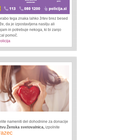
orabo tega znaka lahko žrtev brez besed
e, da je izpostavljena nasilju ali
jam in potrebuje nekoga, ki bi zanjo
ical pomoč.
olicija
lite nameniti del dohodnine za donacije
tvu Ženska svetovalnica,
izpolnite
razec