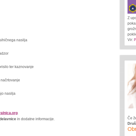
Z up
pokaž
grožn
pokl
Vir:
P
sihičnega nasilja
nadzor
prisilo ter kaznovanje
 načrtovanje
jo nasilja
alnica.org
.
Če že
delavnice
in dodatne informacije.
Druš
Ob