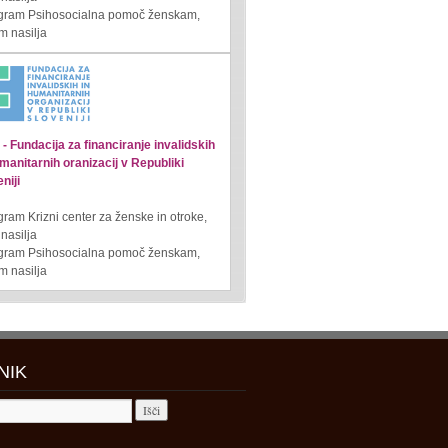
ogram Psihosocialna pomoč ženskam,
m nasilja
- Fundacija za financiranje invalidskih
manitarnih oranizacij v Republiki
niji
gram Krizni center za ženske in otroke,
 nasilja
ogram Psihosocialna pomoč ženskam,
m nasilja
NIK