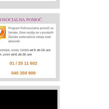
HOSOCIALNA POMOČ
Program Psihosocialne pomoči za
ženske, žrtve nasilja se v prostorih
Ženske svetovalnice odvija
vsak
delovnik:
edeljek, sreda, četrtek
od 9. do 19. ure
ek, petek
od 8. do 16. ure
01 / 25 11 602
040 359 909