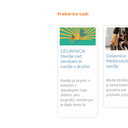
Preberite tudi:
DELAVNICA:
Delavnica:
o
Nasilje nad
Medvrstni
ženskami in
nasilje
nasilje v družini
Medvrstniško 
Nasilje je pojem, o
Delavnica z
je tema kater
katerem v
o
naslovom:
posveča vse
današnjem času
Psihično nasilje
premalo pozo
slišimo zelo
o
narcističnih oseb
pogosto, vendar pa
je kljub temu še
– kako ga
prepoznati in se
zaščititi