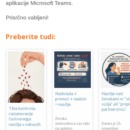
aplikacije Microsoft Teams.
Prisrčno vabljeni!
Preberite tudi:
Nadvlada +
Nasilje nad
premoč + nadzor
ženskami ni “s
volja” ali “prepi
= nasilje
Tiha kontrola:
partnerstvu”.
razumevanje
Ženska
čustvenega
svetovalnica vas vabi
Danes je 25.
nasilja v odnosih
na spletno
november