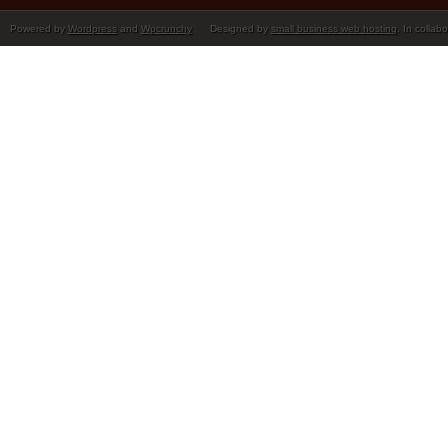
Powered by
Wordpress
and
Wpcrunchy
Designed by
small business web hosting
. In collab