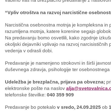
vabimo vas na brezplačno predavanje z naslovo
“Vpliv otroštva na razvoj narcistične osebnos
Narcistična osebnostna motnja je kompleksna in
razumljena motnja, katere korenine segajo globok
Na predavanju bomo osvetlili, kako zgodnje izkušnj
okoljski dejavniki vplivajo na razvoj narcisističnih
vedenja v odrasli dobi.
Predavanje je namenjeno strokovni in širši javnost
duševnega zdravja, psihologije ter osebnostnega 
Udeležba je brezplačna, prijava pa obvezna
;
pr
elektronske pošte na naslov
alja@svetovalnica.
telefonske številke:
040 359 909
Predavanje bo potekalo
v sredo, 24.09.2025
ob