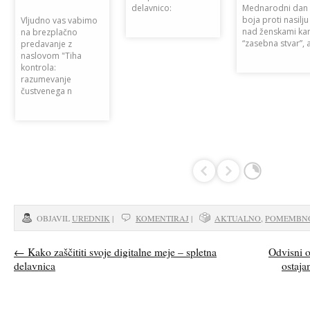
delavnico:
Mednarodni dan
boja proti nasilju
Vljudno vas vabimo
nad ženskami kar
na brezplačno
“zasebna stvar”,
predavanje z
naslovom "Tiha
kontrola:
razumevanje
čustvenega n
OBJAVIL
UREDNIK
|
KOMENTIRAJ
|
AKTUALNO
,
POMEMBN
←
Kako zaščititi svoje digitalne meje – spletna
Odvisni o
delavnica
ostaja