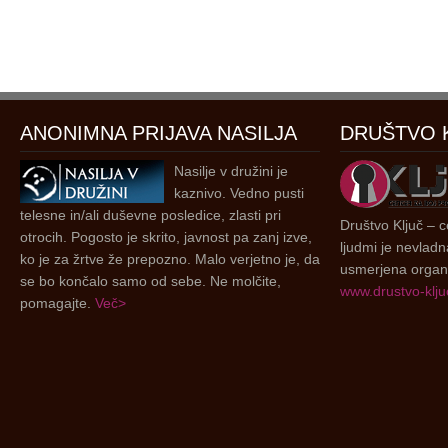
ANONIMNA PRIJAVA NASILJA
DRUŠTVO 
Nasilje v družini je
kaznivo. Vedno pusti
telesne in/ali duševne posledice, zlasti pri
Društvo Ključ – ce
otrocih. Pogosto je skrito, javnost pa zanj izve,
ljudmi je nevladn
ko je za žrtve že prepozno. Malo verjetno je, da
usmerjena organi
se bo končalo samo od sebe. Ne molčite,
www.drustvo-kljuc
pomagajte.
Več>