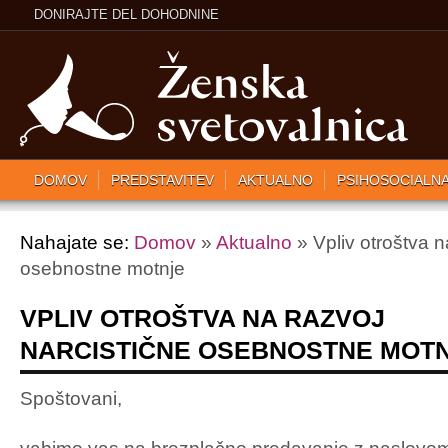
DONIRAJTE DEL DOHODNINE
DOMOV
PREDSTAVITEV
AKTUALNO
PSIHOSOCIALN
Nahajate se:
Domov
»
Aktualno
» Vpliv otroštva n
osebnostne motnje
VPLIV OTROŠTVA NA RAZVOJ
NARCISTIČNE OSEBNOSTNE MOT
Spoštovani,