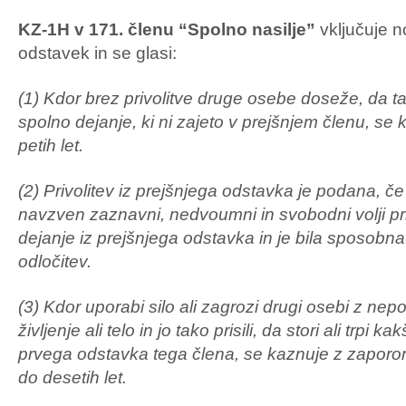
KZ-1H v 171. členu “Spolno nasilje”
vključuje no
odstavek in se glasi:
(1) Kdor brez privolitve druge osebe doseže, da ta 
spolno dejanje, ki ni zajeto v prejšnjem členu, s
petih let.
(2) Privolitev iz prejšnjega odstavka je podana, če
navzven zaznavni, nedvoumni in svobodni volji pri
dejanje iz prejšnjega odstavka in je bila sposobna 
odločitev.
(3) Kdor uporabi silo ali zagrozi drugi osebi z 
življenje ali telo in jo tako prisili, da stori ali trpi 
prvega odstavka tega člena, se kaznuje z zapor
do desetih let.