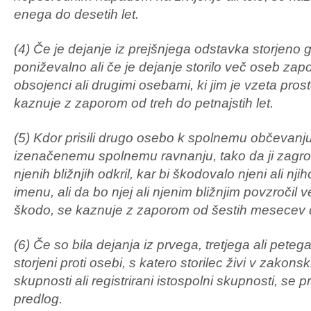
enega do desetih let.
(4) Če je dejanje iz prejšnjega odstavka storjeno 
poniževalno ali če je dejanje storilo več oseb za
obsojenci ali drugimi osebami, ki jim je vzeta prost
kaznuje z zaporom od treh do petnajstih let.
(5) Kdor prisili drugo osebo k spolnemu občevanju
izenačenemu spolnemu ravnanju, tako da ji zagrozi
njenih bližnjih odkril, kar bi škodovalo njeni ali nji
imenu, ali da bo njej ali njenim bližnjim povzročil
škodo, se kaznuje z zaporom od šestih mesecev do
(6) Če so bila dejanja iz prvega, tretjega ali pete
storjeni proti osebi, s katero storilec živi v zakons
skupnosti ali registrirani istospolni skupnosti, se
predlog.