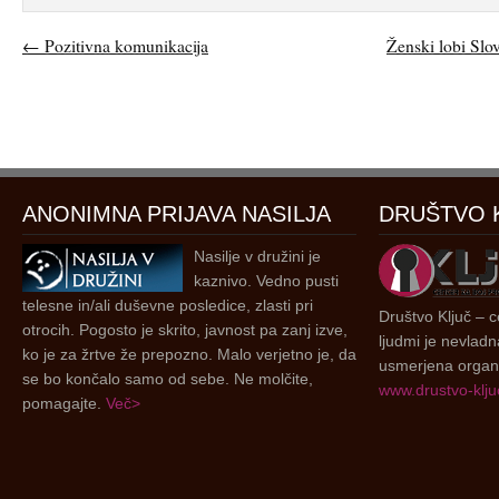
←
Pozitivna komunikacija
Ženski lobi S
ANONIMNA PRIJAVA NASILJA
DRUŠTVO 
Nasilje v družini je
kaznivo. Vedno pusti
telesne in/ali duševne posledice, zlasti pri
Društvo Ključ – ce
otrocih. Pogosto je skrito, javnost pa zanj izve,
ljudmi je nevladn
ko je za žrtve že prepozno. Malo verjetno je, da
usmerjena organi
se bo končalo samo od sebe. Ne molčite,
www.drustvo-kljuc
pomagajte.
Več>