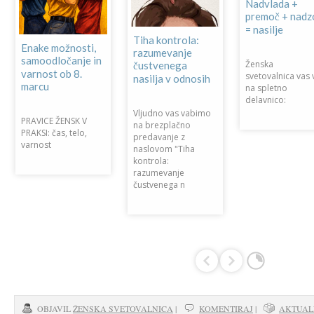
E
Nadvlada +
premoč + nadz
= nasilje
Tiha kontrola:
Enake možnosti,
razumevanje
samoodločanje in
Ženska
čustvenega
varnost ob 8.
svetovalnica vas 
nasilja v odnosih
marcu
na spletno
delavnico:
Vljudno vas vabimo
PRAVICE ŽENSK V
na brezplačno
PRAKSI: čas, telo,
predavanje z
varnost
naslovom "Tiha
kontrola:
razumevanje
čustvenega n
OBJAVIL
ŽENSKA SVETOVALNICA
|
KOMENTIRAJ
|
AKTUA