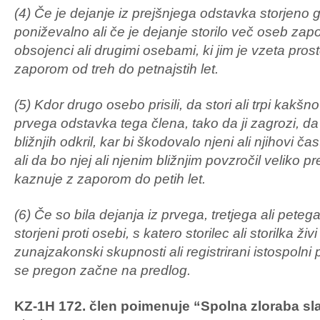
(4) Če je dejanje iz prejšnjega odstavka storjeno 
poniževalno ali če je dejanje storilo več oseb za
obsojenci ali drugimi osebami, ki jim je vzeta pros
zaporom od treh do petnajstih let.
(5) Kdor drugo osebo prisili, da stori ali trpi kakšn
prvega odstavka tega člena, tako da ji zagrozi, da 
bližnjih odkril, kar bi škodovalo njeni ali njihovi č
ali da bo njej ali njenim bližnjim povzročil veliko
kaznuje z zaporom do petih let.
(6) Če so bila dejanja iz prvega, tretjega ali pete
storjeni proti osebi, s katero storilec ali storilka živ
zunajzakonski skupnosti ali registrirani istospolni 
se pregon začne na predlog.
KZ-1H 172. člen poimenuje “Spolna zloraba s