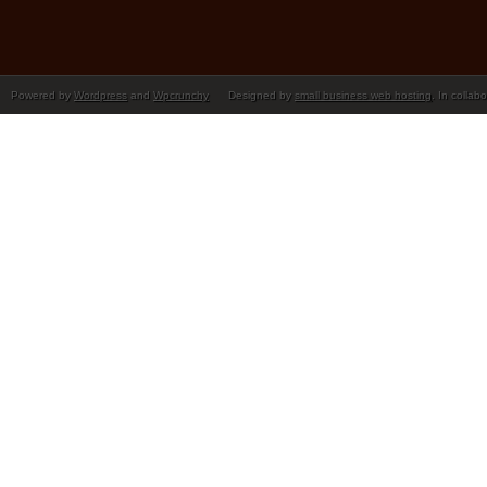
Powered by
Wordpress
and
Wpcrunchy
Designed by
small business web hosting
. In collab