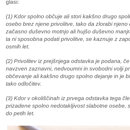
glasi:
(1) Kdor spolno občuje ali stori kakšno drugo spo
osebo brez njene privolitve, tako da zlorabi njen
začasno duševno motnjo ali hujšo duševno manjraz
ta ni sposobna podati privolitve, se kaznuje z z
osmih let.
(2) Privolitev iz prejšnjega odstavka je podana, če
navzven zaznavni, nedvoumni in svobodni volji pri
občevanje ali kakšno drugo spolno dejanje in je b
tako odločitev.
(3) Kdor v okoliščinah iz prvega odstavka tega č
prizadene spolno nedotakljivost slabotne osebe,
do petih let.