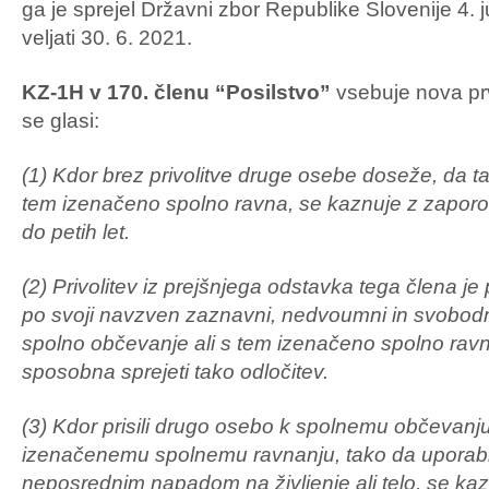
ga je sprejel Državni zbor Republike Slovenije 4. j
veljati 30. 6. 2021.
KZ-1H v 170. členu “Posilstvo”
vsebuje nova prv
se glasi:
(1) Kdor brez privolitve druge osebe doseže, da ta
tem izenačeno spolno ravna, se kaznuje z zapor
do petih let.
(2) Privolitev iz prejšnjega odstavka tega člena j
po svoji navzven zaznavni, nedvoumni in svobodni v
spolno občevanje ali s tem izenačeno spolno ravna
sposobna sprejeti tako odločitev.
(3) Kdor prisili drugo osebo k spolnemu občevanju
izenačenemu spolnemu ravnanju, tako da uporabi s
neposrednim napadom na življenje ali telo, se ka