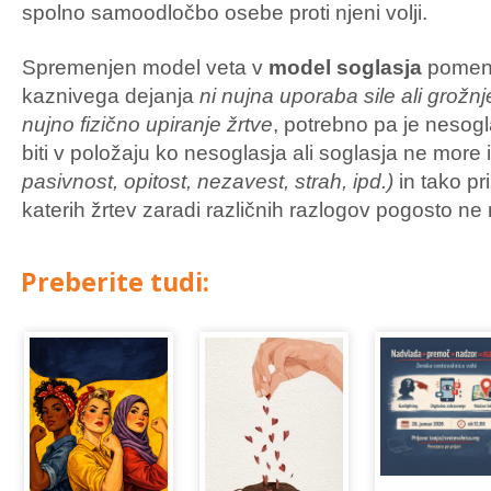
spolno samoodločbo osebe proti njeni volji.
Spremenjen model veta v
model soglasja
pomeni
kaznivega dejanja
ni nujna uporaba sile ali grožnj
nujno fizično upiranje žrtve
, potrebno pa je nesogl
biti v položaju ko nesoglasja ali soglasja ne more i
pasivnost, opitost, nezavest, strah, ipd.)
in tako pr
katerih žrtev zaradi različnih razlogov pogosto ne 
Preberite tudi: