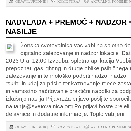
OBJAVIL
UREDNIK
|
KOMENTIRAJ
|
AKTUALNO
,
POMEMBN
NADVLADA + PREMOČ + NADZOR 
NASILJE
Ženska svetovalnica vas vabi na spletno del
digitalno zalezovanje in nadzor lokacije Dat
2026 Ura: 12.00 Izvedba: spletna aplikacija Vseb
prepoznati gaslighting in druge oblike psihičnega n
zalezovanje in tehnološko podprti nadzor nadzor l
“skrb” in kdaj za prisilo ter kaznovanje rdeče zas
in varnostno načrtovanje praktični napotki za po
izkušnjo nasilja Prijava:Za prijavo pošljite sporočil
na tanja@svetovalnica.org.Po prijavi boste prejel
delavnice in dodatne informacije. Toplo vabljeni!
OBJAVIL
UREDNIK
|
KOMENTIRAJ
|
AKTUALNO
,
POMEMBN