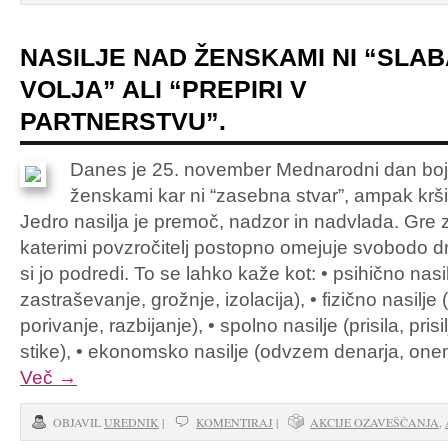
NASILJE NAD ŽENSKAMI NI “SLAB
VOLJA” ALI “PREPIRI V
PARTNERSTVU”.
Danes je 25. november Mednarodni dan boja 
ženskami kar ni “zasebna stvar”, ampak krši
Jedro nasilja je premoč, nadzor in nadvlada. Gre 
katerimi povzročitelj postopno omejuje svobodo dr
si jo podredi. To se lahko kaže kot: • psihično nasi
zastraševanje, grožnje, izolacija), • fizično nasilj
porivanje, razbijanje), • spolno nasilje (prisila, pris
stike), • ekonomsko nasilje (odvzem denarja, on
Več
→
OBJAVIL
UREDNIK
|
KOMENTIRAJ
|
AKCIJE OZAVEŠČANJA
,