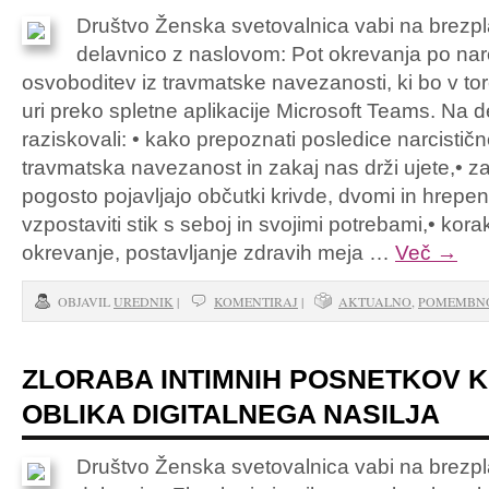
Društvo Ženska svetovalnica vabi na brezp
delavnico z naslovom: Pot okrevanja po nar
osvoboditev iz travmatske navezanosti, ki bo v to
uri preko spletne aplikacije Microsoft Teams. Na 
raziskovali: • kako prepoznati posledice narcistič
travmatska navezanost in zakaj nas drži ujete,• 
pogosto pojavljajo občutki krivde, dvomi in hrep
vzpostaviti stik s seboj in svojimi potrebami,• kor
okrevanje, postavljanje zdravih meja …
Več
→
OBJAVIL
UREDNIK
|
KOMENTIRAJ
|
AKTUALNO
,
POMEMBN
ZLORABA INTIMNIH POSNETKOV 
OBLIKA DIGITALNEGA NASILJA
Društvo Ženska svetovalnica vabi na brezp