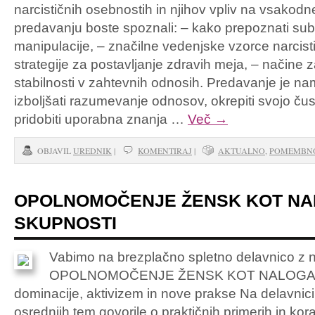
narcističnih osebnostih in njihov vpliv na vsako
predavanju boste spoznali: – kako prepoznati subti
manipulacije, – značilne vedenjske vzorce narcist
strategije za postavljanje zdravih meja, – načine
stabilnosti v zahtevnih odnosih​. Predavanje je na
izboljšati razumevanje odnosov, okrepiti svojo ču
pridobiti uporabna znanja …
Več
→
OBJAVIL
UREDNIK
|
KOMENTIRAJ
|
AKTUALNO
,
POMEMBN
OPOLNOMOČENJE ŽENSK KOT N
SKUPNOSTI
Vabimo na brezplačno spletno delavnico z 
OPOLNOMOČENJE ŽENSK KOT NALOGA S
dominacije, aktivizem in nove prakse Na delavnici
osrednjih tem govorile o praktičnih primerih in kor