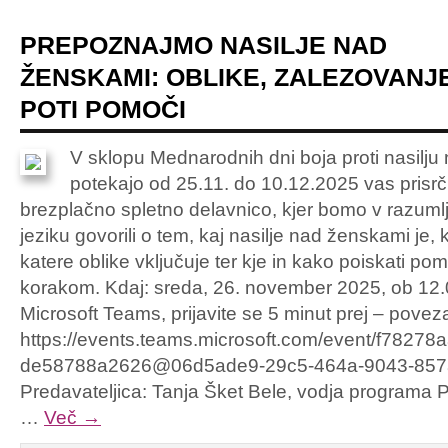
PREPOZNAJMO NASILJE NAD
ŽENSKAMI: OBLIKE, ZALEZOVANJE
POTI POMOČI
V sklopu Mednarodnih dni boja proti nasilju
potekajo od 25.11. do 10.12.2025 vas prisr
brezplačno spletno delavnico, kjer bomo v razumlj
jeziku govorili o tem, kaj nasilje nad ženskami je,
katere oblike vključuje ter kje in kako poiskati po
korakom. Kdaj: sreda, 26. november 2025, ob 12.
Microsoft Teams, prijavite se 5 minut prej – povez
https://events.teams.microsoft.com/event/f78278
de58788a2626@06d5ade9-29c5-464a-9043-85
Predavateljica: Tanja Šket Bele, vodja programa
…
Več
→