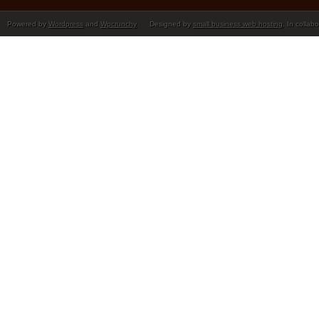
Powered by
Wordpress
and
Wpcrunchy
Designed by
small business web hosting
. In collab