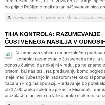
koraki. Kdaj: torek, 10. 3. 2026 ob 12.00Kje: spl
po prijavi Pošljite e-mail na tanja@svetovalnica.o
OBJAVIL
UREDNIK
|
KOMENTIRAJ
|
AKCIJE OZAVEŠČANJA
,
TIHA KONTROLA: RAZUMEVANJE
ČUSTVENEGA NASILJA V ODNOSI
Vljudno vas vabimo na brezplačno predavan
kontrola: razumevanje čustvenega nasilja v 
odnosu čutimo, da nekaj ni v redu, pa ne znamo t
prstom, kaj nas teži. Na predavanju bomo pogledali
meje med ljubeznijo in nadzorom ter kako si pom
začaran krog manipulacij. Predavanje bo potekal
ob 17:00 preko spletne aplikacije Microsoft Team
brezplačna, prijavite se lahko preko elektronske