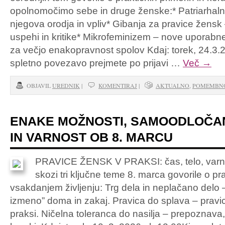
opolnomočimo sebe in druge ženske:* Patriarhalni
njegova orodja in vpliv* Gibanja za pravice žensk
uspehi in kritike* Mikrofeminizem – nove uporab
za večjo enakopravnost spolov Kdaj: torek, 24.3.2
spletno povezavo prejmete po prijavi …
Več
→
OBJAVIL
UREDNIK
|
KOMENTIRAJ
|
AKTUALNO
,
POMEMBN
ENAKE MOŽNOSTI, SAMOODLOČA
IN VARNOST OB 8. MARCU
PRAVICE ŽENSK V PRAKSI: čas, telo, varn
skozi tri ključne teme 8. marca govorile o p
vsakdanjem življenju: Trg dela in neplačano delo 
izmeno” doma in zakaj. Pravica do splava – pravic
praksi. Ničelna toleranca do nasilja – prepoznava