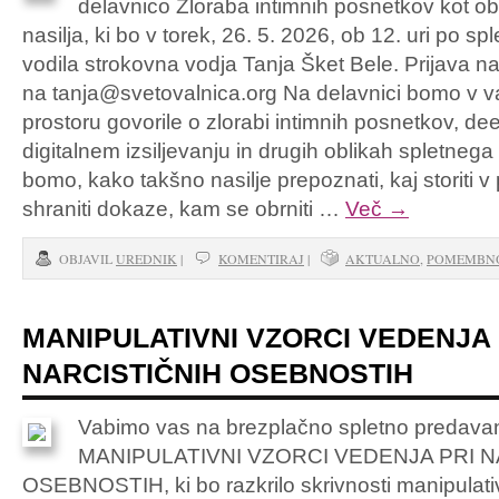
delavnico Zloraba intimnih posnetkov kot obl
nasilja, ki bo v torek, 26. 5. 2026, ob 12. uri po sp
vodila strokovna vodja Tanja Šket Bele. Prijava n
na tanja@svetovalnica.org Na delavnici bomo v 
prostoru govorile o zlorabi intimnih posnetkov, d
digitalnem izsiljevanju in drugih oblikah spletnega
bomo, kako takšno nasilje prepoznati, kaj storiti v
shraniti dokaze, kam se obrniti …
Več
→
OBJAVIL
UREDNIK
|
KOMENTIRAJ
|
AKTUALNO
,
POMEMBN
MANIPULATIVNI VZORCI VEDENJA 
NARCISTIČNIH OSEBNOSTIH
Vabimo vas na ​brezplačno spletno predavan
MANIPULATIVNI VZORCI VEDENJA PRI N
OSEBNOSTIH, ki bo razkrilo skrivnosti manipulati