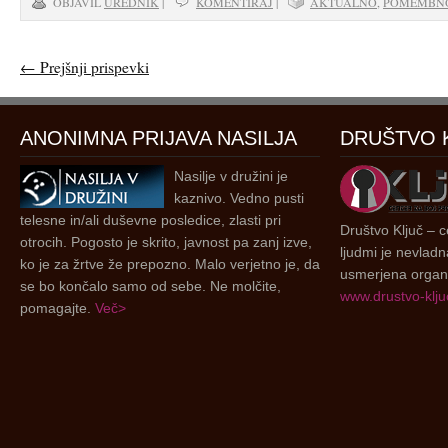
OBJAVIL
UREDNIK
|
KOMENTIRAJ
|
AKTUALNO
,
POMEMBN
←
Prejšnji prispevki
ANONIMNA PRIJAVA NASILJA
DRUŠTVO 
Nasilje v družini je
kaznivo. Vedno pusti
telesne in/ali duševne posledice, zlasti pri
Društvo Ključ – ce
otrocih. Pogosto je skrito, javnost pa zanj izve,
ljudmi je nevladn
ko je za žrtve že prepozno. Malo verjetno je, da
usmerjena organi
se bo končalo samo od sebe. Ne molčite,
www.drustvo-kljuc
pomagajte.
Več>