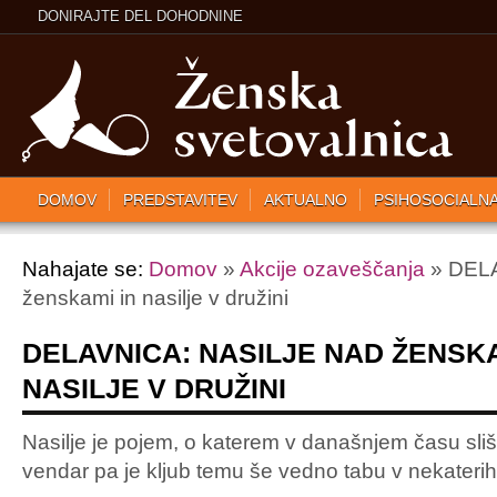
DONIRAJTE DEL DOHODNINE
DOMOV
PREDSTAVITEV
AKTUALNO
PSIHOSOCIALN
Nahajate se:
Domov
»
Akcije ozaveščanja
» DELA
ženskami in nasilje v družini
DELAVNICA: NASILJE NAD ŽENSKA
NASILJE V DRUŽINI
Nasilje je pojem, o katerem v današnjem času sli
vendar pa je kljub temu še vedno tabu v nekateri