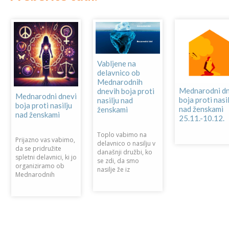
Vabljene na
delavnico ob
Mednarodnih
Mednarodni dn
dnevih boja proti
Mednarodni dnevi
boja proti nasi
nasilju nad
boja proti nasilju
nad ženskami
ženskami
nad ženskami
25.11.-10.12.
Toplo vabimo na
Prijazno vas vabimo,
delavnico o nasilju v
da se pridružite
današnji družbi, ko
spletni delavnici, ki jo
se zdi, da smo
organiziramo ob
nasilje že iz
Mednarodnih