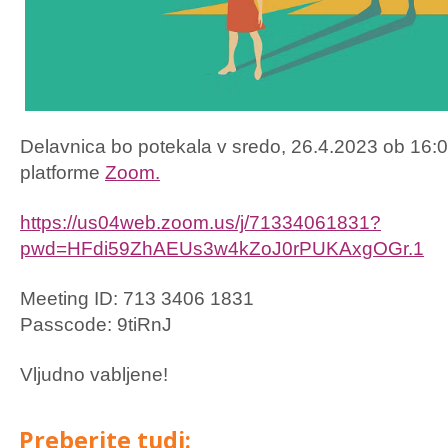
Delavnica bo potekala v sredo, 26.4.2023 ob 16:0
platforme
Zoom.
https://us04web.zoom.us/j/71334061831?
pwd=HFdi59ZhAEUs3w4kZoJ0rPUKAxgOGr.1
Meeting ID: 713 3406 1831
Passcode: 9tiRnJ
Vljudno vabljene!
Preberite tudi: