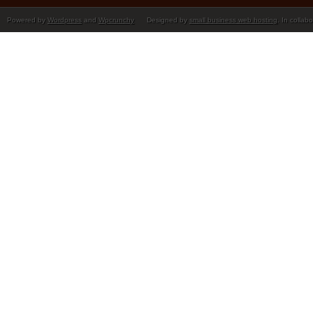
Powered by
Wordpress
and
Wpcrunchy
Designed by
small business web hosting
. In collab