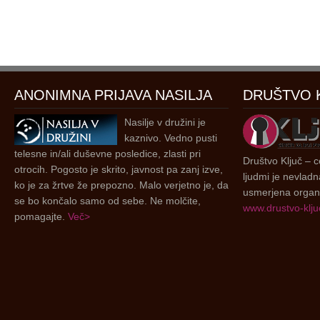
ANONIMNA PRIJAVA NASILJA
DRUŠTVO 
Nasilje v družini je
kaznivo. Vedno pusti
telesne in/ali duševne posledice, zlasti pri
Društvo Ključ – ce
otrocih. Pogosto je skrito, javnost pa zanj izve,
ljudmi je nevladn
ko je za žrtve že prepozno. Malo verjetno je, da
usmerjena organi
se bo končalo samo od sebe. Ne molčite,
www.drustvo-kljuc
pomagajte.
Več>