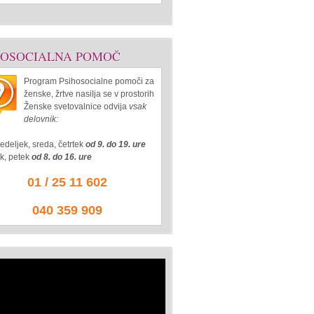
HOSOCIALNA POMOČ
Program Psihosocialne pomoči za
ženske, žrtve nasilja se v prostorih
Ženske svetovalnice odvija
vsak
delovnik:
edeljek, sreda, četrtek
od 9. do 19. ure
ek, petek
od 8. do 16. ure
01 / 25 11 602
040 359 909