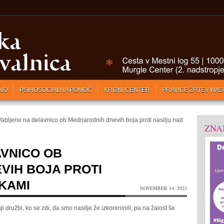
NO
PSIHOSOCIALNA POMOČ
KRIZNI CENTER
PRAVICE ŽRTEV NAS
abljene na delavnico ob Mednarodnih dnevih boja proti nasilju nad
ZNA
AVNICO OB
VIH BOJA PROTI
KAMI
NOVEMBER 14, 2023
 družbi, ko se zdi, da smo nasilje že izkoreninili, pa na žalost še