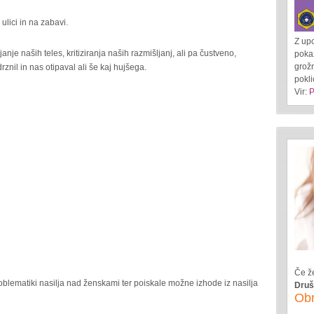
ulici in na zabavi.
Z up
nje naših teles, kritiziranja naših razmišljanj, ali pa čustveno,
pokaž
grožn
rznil in nas otipaval ali še kaj hujšega.
pokl
Vir:
P
Če že
oblematiki nasilja nad ženskami ter poiskale možne izhode iz nasilja
Druš
Ob