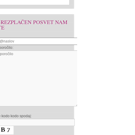
BREZPLAČEN POSVET NAM
TE
oročilo:
e kodo kodo spodaj: