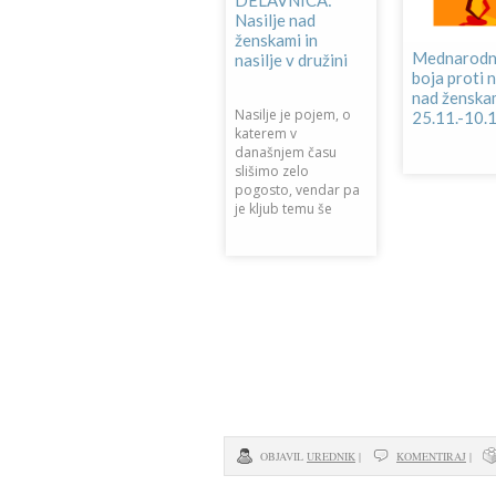
DELAVNICA:
Nasilje nad
ženskami in
Mednarodni
nasilje v družini
Mednarodni dnevi
boja proti n
boja proti nasilju
nad ženska
,
nad ženskami
Nasilje je pojem, o
25.11.-10.1
katerem v
današnjem času
Prijazno vas vabimo,
slišimo zelo
da se pridružite
pogosto, vendar pa
spletni delavnici, ki jo
je kljub temu še
organiziramo ob
Mednarodnih
OBJAVIL
UREDNIK
|
KOMENTIRAJ
|