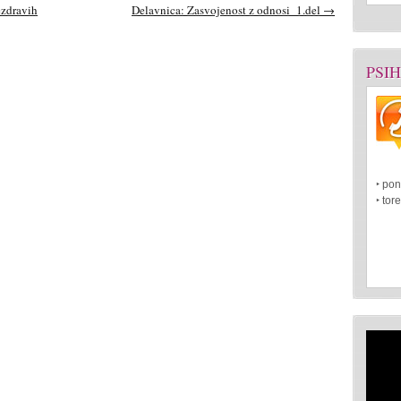
ezdravih
Delavnica: Zasvojenost z odnosi_1.del
→
PSI
‣ pon
‣ tor