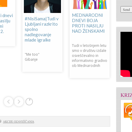
Otvori
razsta
MEDNARODNI
 dnevi
#NisiSama|Tudi v
Medna
DNEVI BOJA
asilju
Ljubljani razkrito
dnevu 
PROTI NASILJU
mi
spolno
nasilju
NAD ŽENSKAMI
2.
nadlegovanje
25.11
mlade igralke
Tudi v letošnjem letu
Razstav
smo v društvu izdale
"Me too"
Moje no
osveščevalno in
Gibanje
doživlja
informativno gradivo
izraz u
ob Mednarodnih
Ženske 
KRI
AKCIJE OZAVEŠČANJA