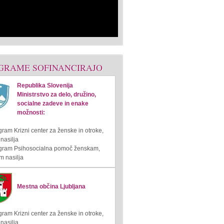
GRAME SOFINANCIRAJO
Republika Slovenija
Ministrstvo za delo, družino,
socialne zadeve in enake
možnosti:
gram Krizni center za ženske in otroke,
 nasilja
ogram Psihosocialna pomoč ženskam,
m nasilja
Mestna občina Ljubljana
gram Krizni center za ženske in otroke,
 nasilja