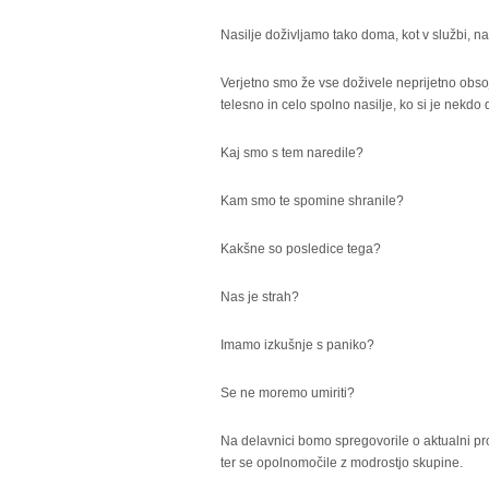
Nasilje doživljamo tako doma, kot v službi, na 
Verjetno smo že vse doživele neprijetno obsoja
telesno in celo spolno nasilje, ko si je nekdo d
Kaj smo s tem naredile?
Kam smo te spomine shranile?
Kakšne so posledice tega?
Nas je strah?
Imamo izkušnje s paniko?
Se ne moremo umiriti?
Na delavnici bomo spregovorile o aktualni pr
ter se opolnomočile z modrostjo skupine.