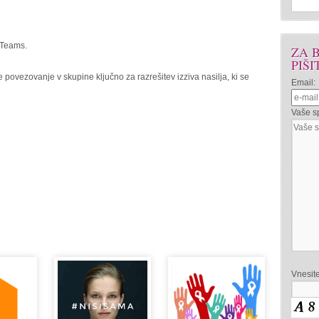
 Teams.
ZA 
PIŠI
 povezovanje v skupine ključno za razrešitev izziva nasilja, ki se
Email:
Vaše sp
Vnesit