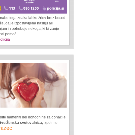
orabo tega znaka lahko žrtev brez besed
e, da je izpostavljena nasilju ali
jam in potrebuje nekoga, ki bi zanjo
ical pomoč.
olicija
lite nameniti del dohodnine za donacije
tvu Ženska svetovalnica,
izpolnite
razec