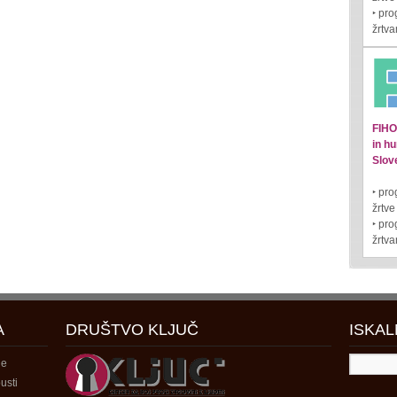
‣ pr
žrtva
FIHO 
in hu
Slove
‣ pro
žrtve
‣ pr
žrtva
A
DRUŠTVO KLJUČ
ISKAL
je
usti