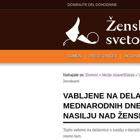
DONIRAJTE DEL DOHODNINE
DOMOV
PREDSTAVITEV
AKTUAL
Nahajate se:
Domov
»
Akcije ozaveščanja
» V
ženskami
VABLJENE NA DEL
MEDNARODNIH DNE
NASILJU NAD ŽENS
Toplo vabimo na delavnico o nasilju v današnji
nismo tam.