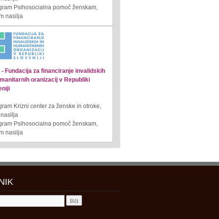
ogram Psihosocialna pomoč ženskam,
m nasilja
- Fundacija za financiranje invalidskih
manitarnih oranizacij v Republiki
niji
gram Krizni center za ženske in otroke,
 nasilja
ogram Psihosocialna pomoč ženskam,
m nasilja
NIK