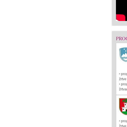
PRO
‣ pro
žrtve
‣ pr
žrtva
‣ pro
žrtve