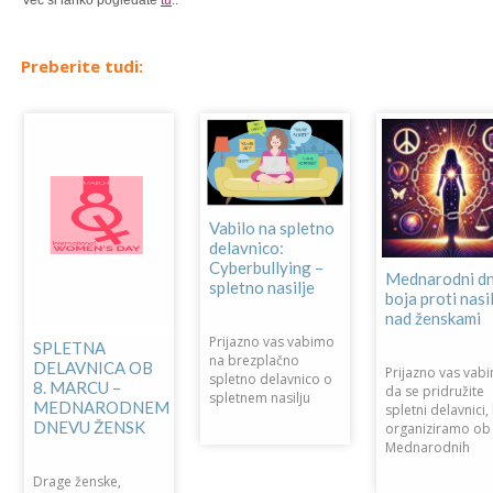
Več si lahko pogledate
tu
.
.
Preberite tudi:
Vabilo na spletno
delavnico:
Cyberbullying –
Mednarodni dn
spletno nasilje
boja proti nasi
nad ženskami
Prijazno vas vabimo
SPLETNA
na brezplačno
DELAVNICA OB
Prijazno vas vab
spletno delavnico o
8. MARCU –
da se pridružite
spletnem nasilju
MEDNARODNEM
spletni delavnici, 
DNEVU ŽENSK
organiziramo ob
Mednarodnih
Drage ženske,