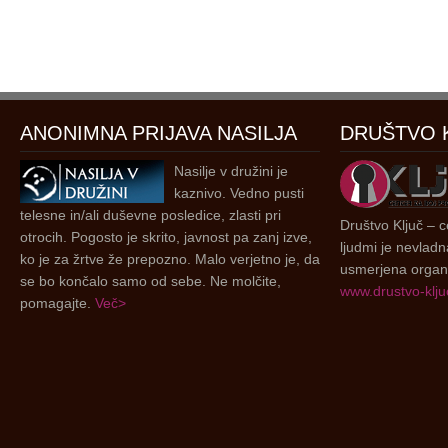
ANONIMNA PRIJAVA NASILJA
DRUŠTVO 
Nasilje v družini je
kaznivo. Vedno pusti
telesne in/ali duševne posledice, zlasti pri
Društvo Ključ – ce
otrocih. Pogosto je skrito, javnost pa zanj izve,
ljudmi je nevladn
ko je za žrtve že prepozno. Malo verjetno je, da
usmerjena organi
se bo končalo samo od sebe. Ne molčite,
www.drustvo-kljuc
pomagajte.
Več>