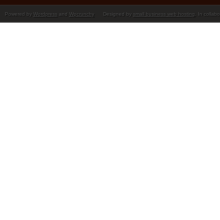
Powered by
Wordpress
and
Wpcrunchy
Designed by
small business web hosting
. In collab